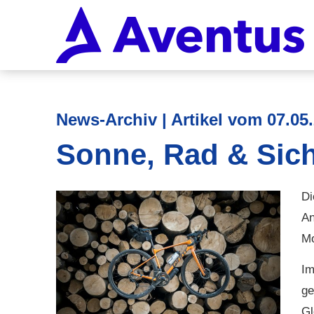
News-Archiv | Artikel vom 07.05
Sonne, Rad & Siche
Di
An
Mo
Im
ge
Gl