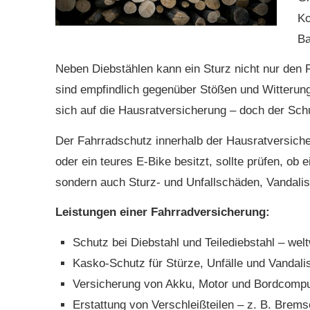
Ko
Ba
Neben Diebstählen kann ein Sturz nicht nur den
sind empfindlich gegenüber Stößen und Witterun
sich auf die Haus­rat­ver­si­che­rung – doch der Sch
Der Fahrradschutz innerhalb der Haus­rat­ver­si­c
oder ein teures E-Bike besitzt, sollte prüfen, ob e
sondern auch Sturz- und Unfallschäden, Vandali
Leistungen einer Fahrradversicherung:
Schutz bei Diebstahl und Teilediebstahl – wel
Kasko-Schutz für Stürze, Unfälle und Vandal
Versicherung von Akku, Motor und Bordcompu
Erstattung von Verschleißteilen – z. B. Brem