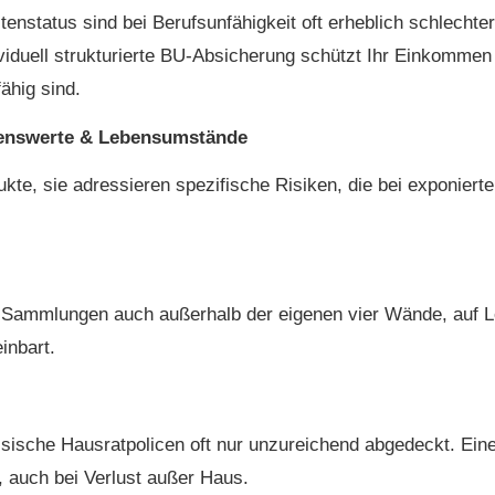
nstatus sind bei Berufs­unfähig­keit oft erheblich schlech
dividuell strukturierte BU-Absicherung schützt Ihr Einkomme
ähig sind.
genswerte & Lebensumstände
kte, sie adressieren spezifische Risiken, die bei exponier
nd Sammlungen auch außerhalb der eigenen vier Wände, auf
inbart.
ische Hausratpolicen oft nur unzureichend abgedeckt. Eine 
t, auch bei Verlust außer Haus.