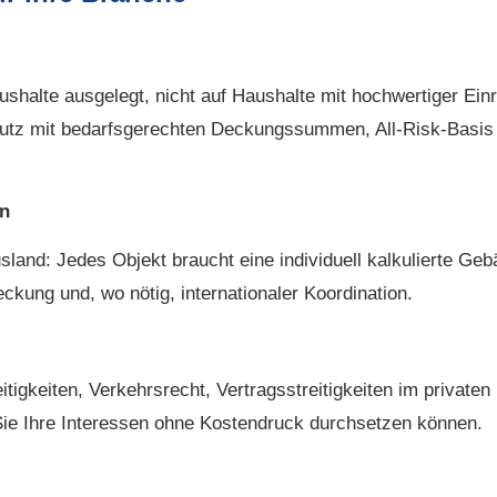
ushalte ausgelegt, nicht auf Haushalte mit hochwertiger Ei
utz mit bedarfsgerechten Deckungs­summen, All-Risk-Basis 
en
land: Jedes Objekt braucht eine individuell kalkulierte Ge­bä
ung und, wo nötig, internationaler Koordination.
itigkeiten, Verkehrsrecht, Vertragsstreitigkeiten im private
 Sie Ihre Interessen ohne Kostendruck durchsetzen können.