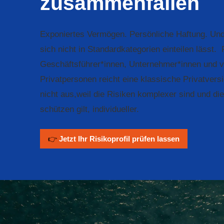
zusammenfallen
Exponiertes Vermögen. Persönliche Haftung. Und
sich nicht in Standardkategorien einteilen lässt. 
Geschäftsführer*innen, Unternehmer*innen und
Privatpersonen reicht eine klassische Privatvers
nicht aus,weil die Risiken komplexer sind und di
schützen gilt, individueller.
👉
Jetzt Ihr Risikoprofil prüfen lassen