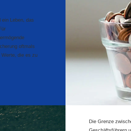
 ein Leben, das
Für
 vermögende
icherung oftmals
e Werte, die es zu
Die Grenze zwische
Geschäftsführern u