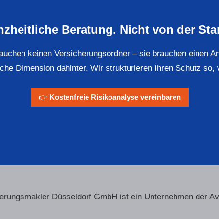
zheitliche Beratung. Nicht von der St
chen keinen Versicherungsordner – sie brauchen einen Ansp
che Dimension dahinter. Wir strukturieren Ihren Schutz so, 
👉
Kostenfreie Risikoanalyse vereinbaren
herungs­makler Düsseldorf GmbH ist ein Unternehmen der A