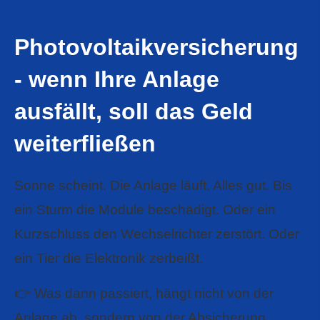
Photo­voltaik­ver­si­che­rung
- wenn Ihre Anlage
ausfällt, soll das Geld
weiterfließen
Sonne scheint. Die Anlage läuft. Alles gut. Bis
ein Sturm die Module beschädigt. Oder ein
Kurzschluss den Wechselrichter zerstört. Oder
ein Tier die Elektronik zerbeißt.
👉 Was dann passiert, hängt nicht von der
Anlage ab, sondern von der Absicherung