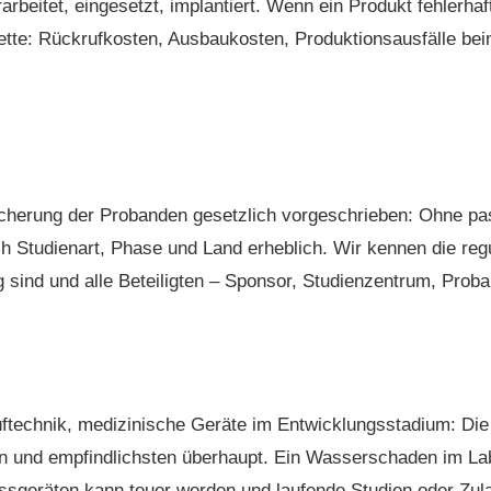
rbeitet, eingesetzt, implantiert. Wenn ein Produkt fehlerha
te: Rückrufkosten, Ausbaukosten, Produktionsausfälle beim
bsicherung der Probanden gesetzlich vorgeschrieben: Ohne p
h Studienart, Phase und Land erheblich. Wir kennen die reg
sind und alle Beteiligten – Sponsor, Studienzentrum, Proban
technik, medizinische Geräte im Entwicklungsstadium: Die 
 und empfindlichsten überhaupt. Ein Wasserschaden im Lab
ssgeräten kann teuer werden und laufende Studien oder Zul