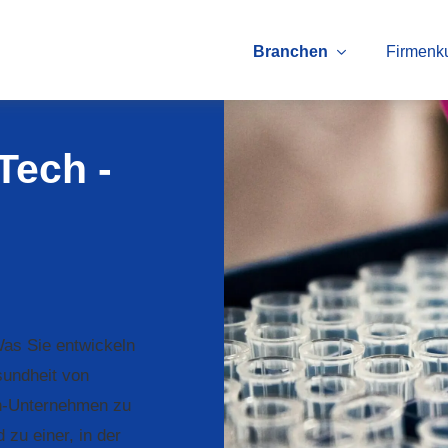
Branchen
Firmenk
Tech -
Was Sie entwickeln
sundheit von
h-Unternehmen zu
 zu einer, in der