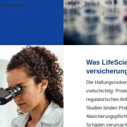
 ausreichen.
Was LifeSci
versicherun
Die Haftungsrisike
vielschichtig: Pro
regulatorischen An
Studien binden Pro
Absicherungspflich
Schäden verursache