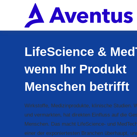
LifeScience & Med
wenn Ihr Produkt
Menschen betrifft
Wirkstoffe, Medizinprodukte, klinische Studien. 
und vermarkten, hat direkten Einfluss auf die Ge
Menschen. Das macht LifeScience- und MedTec
einer der exponiertesten Branchen überhaupt, und