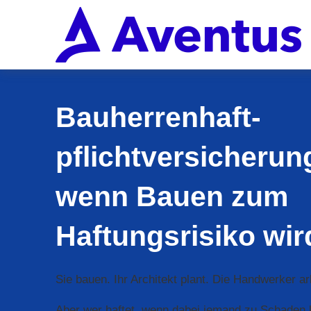
Bau­herren­haft­
pflichtversicherung
wenn Bauen zum
Haftungsrisiko wir
Sie bauen. Ihr Architekt plant. Die Handwerker ar
Aber wer haftet, wenn dabei jemand zu Schaden