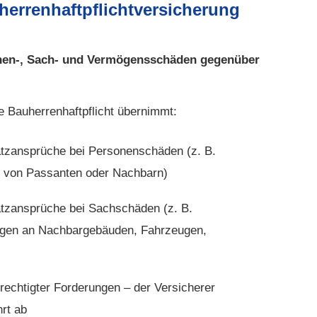
herren­haft­pflichtversicherung
onen-, Sach- und Vermögensschäden gegenüber
 Bau­herren­haft­pflicht übernimmt:
zansprüche bei Per­sonenschäden (z. B.
n von Passanten oder Nachbarn)
tzansprüche bei Sachschäden (z. B.
gen an Nachbargebäuden, Fahrzeugen,
)
echtigter Forderungen – der Versicherer
hrt ab