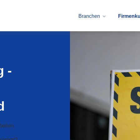
Branchen
Firmenk
 -
d
beiten.
 kommt?