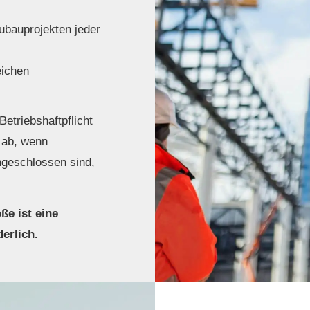
ubauprojekten jeder
eichen
etriebshaftpflicht
 ab, wenn
ngeschlossen sind,
e ist eine
derlich.