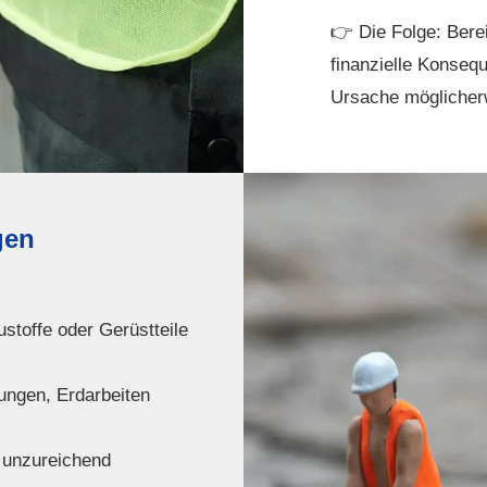
👉 Die Folge: Berei
finanzielle Konseq
Ursache möglicherw
gen
stoffe oder Gerüstteile
ngen, Erdarbeiten
 unzureichend