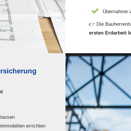
Übernahme v
👉 Die Bau­herren­ha
ersten Erdarbeit b
versicherung
st
 lassen
eimmobilien errichten