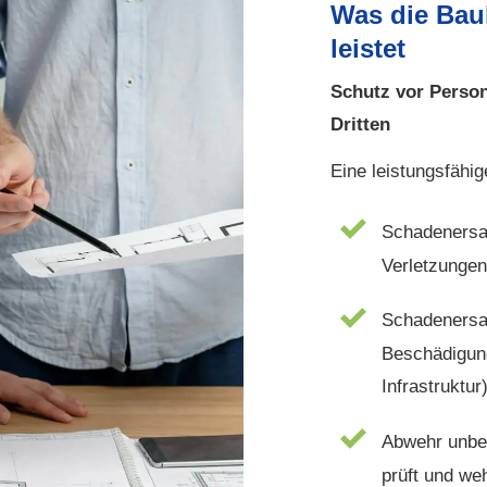
Was die Bau­
leistet
Schutz vor Per­s
Dritten
Eine leistungsfähige
Schadenersat
Verletzunge
Schadenersa
Beschädigun
Infrastruktur
Abwehr unber
prüft und we